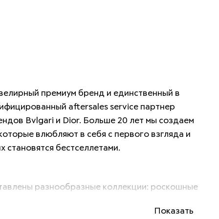
ювелирный премиум бренд и единственный в 
ифицированный aftersales service партнер 
ндов Bvlgari и Dior. Больше 20 лет мы создаем 
которые влюбляют в себя с первого взгляда и 
их становятся бестселлетами. 
тавлены разнообразные коллекции: роскошные 
ти High jewellery с крупными и редчайшими 
Показать
обычные украшения для особого случая; 