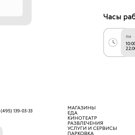
классически
актуальном 
Часы ра
Наше произв
отслеживать
пн
10:0
до идеала. 
22:0
Приглашаем 
эстетикой ю
и выбрать д
МАГАЗИНЫ
 (495) 139-03-33
ЕДА
КИНОТЕАТР
РАЗВЛЕЧЕНИЯ
УСЛУГИ И СЕРВИСЫ
ПАРКОВКА