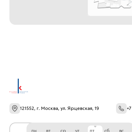
121552, г. Москва, ул. Ярцевская, 19
+7
пн
вт
ср
чт
пт
сб
вс