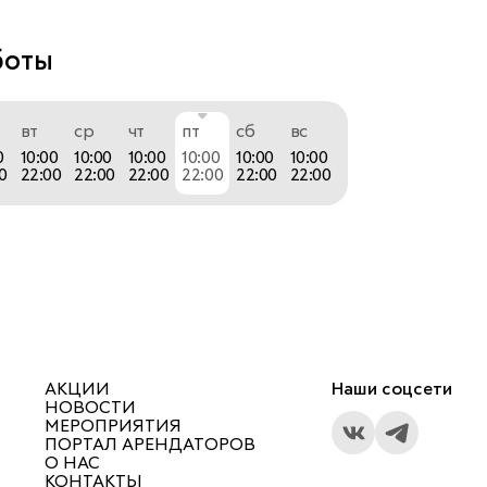
е украшения с бриллиантами и базовые, в 
и модном дизайне. 
боты
одство находится в России, это позволяет 
 все этапы изготовления изделий и доводить их 
вт
ср
чт
пт
сб
вс
0
10:00
10:00
10:00
10:00
10:00
10:00
0
22:00
22:00
22:00
22:00
22:00
22:00
вас в элегантный бутик Art Auro насладиться 
велирного мира, красотой драгоценных камней 
ля себя то самое украшение.
АКЦИИ
Наши соцсети
НОВОСТИ
МЕРОПРИЯТИЯ
ПОРТАЛ АРЕНДАТОРОВ
О НАС
КОНТАКТЫ