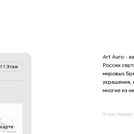
Art Auro - 
России серт
1 Этаж
мировых бре
украшения, 
многие из н
У нас предс
драгоценнос
 карте
камнями; не