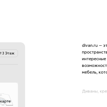
divan.ru — э
пространств
3 Этаж
интересные 
возможность
мебель, кот
Диваны, кре
стулья, тек
 карте
разных цвет