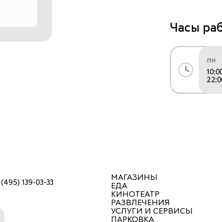
Часы ра
Придя в шоу
качество тк
пн
наполнения,
10:0
еще - прост
22:0
МАГАЗИНЫ
 (495) 139-03-33
ЕДА
КИНОТЕАТР
РАЗВЛЕЧЕНИЯ
УСЛУГИ И СЕРВИСЫ
ПАРКОВКА