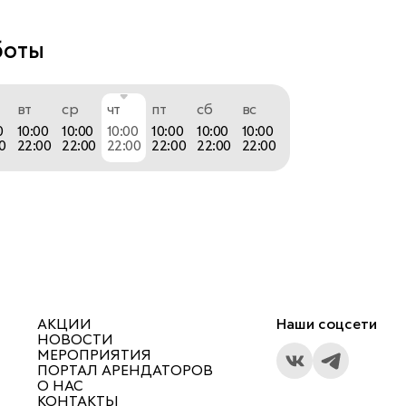
боты
рум divan.ru, вы сможете лично оценить 
аней и материалов, проверить комфортность 
вт
ср
чт
пт
сб
вс
 убедиться в удобстве и надежности мебели, а 
0
10:00
10:00
10:00
10:00
10:00
10:00
о вдохновиться.
0
22:00
22:00
22:00
22:00
22:00
22:00
АКЦИИ
Наши соцсети
НОВОСТИ
МЕРОПРИЯТИЯ
ПОРТАЛ АРЕНДАТОРОВ
О НАС
КОНТАКТЫ