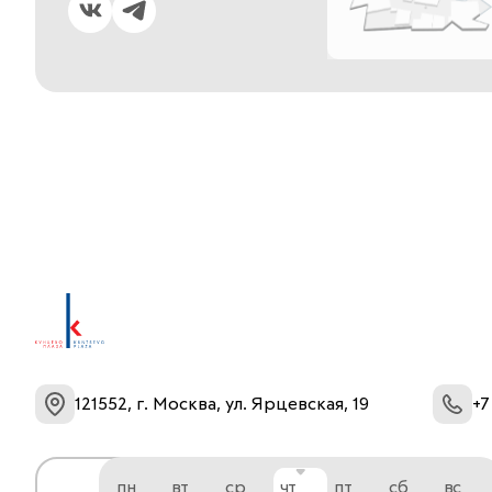
121552, г. Москва, ул. Ярцевская, 19
+7
пн
вт
ср
чт
пт
сб
вс