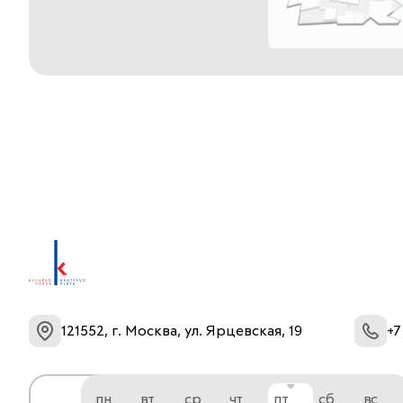
121552, г. Москва, ул. Ярцевская, 19
+7
пн
вт
ср
чт
пт
сб
вс