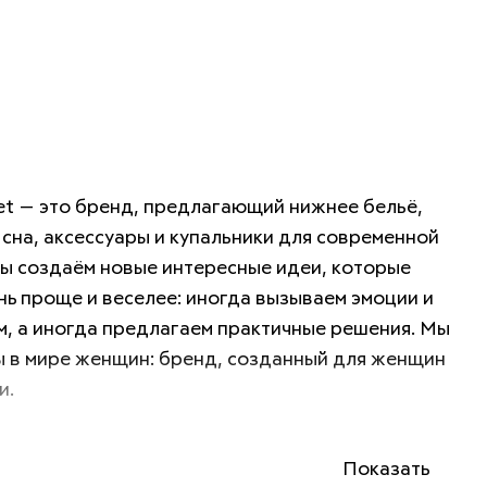
t — это бренд, предлагающий нижнее бельё, 
сна, аксессуары и купальники для современной 
 создаём новые интересные идеи, которые 
ь проще и веселее: иногда вызываем эмоции и 
, а иногда предлагаем практичные решения. Мы 
 в мире женщин: бренд, созданный для женщин 
. 
Показать
— развивать международный бренд, сочетающий 