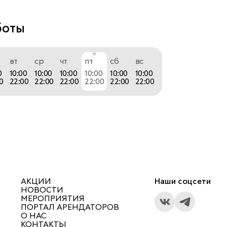
нственность, современность и доступные цены.
боты
 входит в состав Grupo Cortefiel — пятой по 
вт
ср
чт
пт
сб
вс
кстильной группы Европы. Бренд был основан в 
0
10:00
10:00
10:00
10:00
10:00
10:00
первый магазин открылся в центре Мадрида, 
0
22:00
22:00
22:00
22:00
22:00
22:00
самого начала наша задача заключалась в том, 
 лидером в области креативности, 
ти и внимания к потребностям женщин в 
жнего белья.
а оказался неоспоримым, и в 2001 году началось 
АКЦИИ
Наши соцсети
родное развитие. Сегодня Women'secret 
НОВОСТИ
МЕРОПРИЯТИЯ
 более 520 магазинов в 40 странах мира.
ПОРТАЛ АРЕНДАТОРОВ
О НАС
КОНТАКТЫ