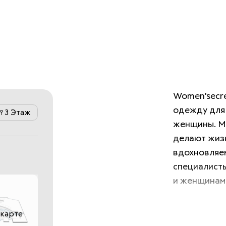
Women'secre
одежду для 
3 Этаж
женщины. Мы
делают жизн
вдохновляем
специалисты
и женщинами
 карте
Наша цель 