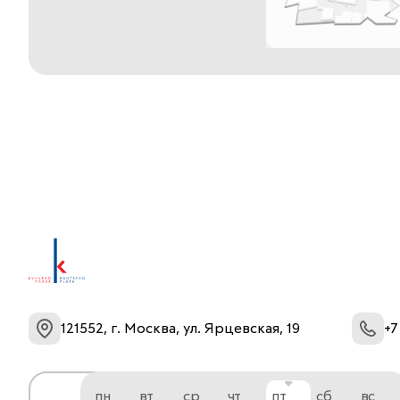
121552, г. Москва, ул. Ярцевская, 19
+7
пн
вт
ср
чт
пт
сб
вс