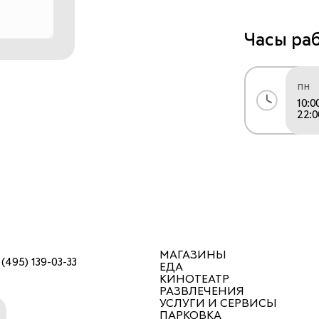
престиж, же
Часы ра
Women'secret
пн
величине те
10:0
1993 году, 
22:0
Испания. С 
чтобы стать
эффективнос
сегменте ни
Успех бренд
МАГАЗИНЫ
 (495) 139-03-33
его междуна
ЕДА
КИНОТЕАТР
насчитывает
РАЗВЛЕЧЕНИЯ
УСЛУГИ И СЕРВИСЫ
ПАРКОВКА