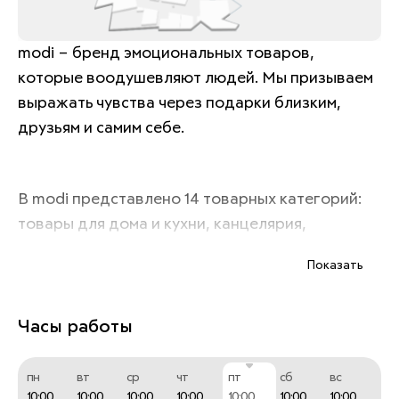
modi – бренд эмоциональных товаров, 
которые воодушевляют людей. Мы призываем 
выражать чувства через подарки близким, 
друзьям и самим себе. 
В modi представлено 14 товарных категорий: 
товары для дома и кухни, канцелярия, 
декоративная косметика, уходовая косметика, 
Показать
украшения, товары для праздника, 
электроника, фешн аксессуары, игры и 
игрушки, товары для путешествий, товары для 
Часы работы
животных, товары для спорта, продукты, 
одежда и обувь. 
пн
вт
ср
чт
пт
сб
вс
10:00
10:00
10:00
10:00
10:00
10:00
10:00