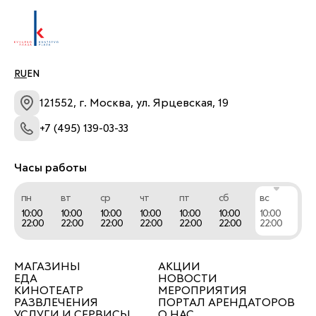
дистрибьюторы. Для нас важна безопасность 
клиентов.
RU
EN
121552, г. Москва, ул. Ярцевская, 19
+7 (495) 139-03-33
Часы работы
пн
вт
ср
чт
пт
сб
вс
10:00
10:00
10:00
10:00
10:00
10:00
10:00
22:00
22:00
22:00
22:00
22:00
22:00
22:00
МАГАЗИНЫ
АКЦИИ
ЕДА
НОВОСТИ
КИНОТЕАТР
МЕРОПРИЯТИЯ
РАЗВЛЕЧЕНИЯ
ПОРТАЛ АРЕНДАТОРОВ
УСЛУГИ И СЕРВИСЫ
О НАС