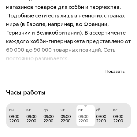
магазинов товаров для хобби и творчества. 
Подобные сети есть лишь в немногих странах 
мира (в Европе, например, во Франции, 
Германии и Великобритании). В ассортименте 
каждого хобби-гипермаркета представлено от 
60 000 до 90 000 товарных позиций. Сеть 
постоянно развивается. 
Показать
В каждом хобби-гипермаркете покупатели 
смогут найти широкий выбор товаров для 
Часы работы
разных видов творчества (живописи, 
флористики, шитья, скрапбукинга, вязания, 
пн
вт
ср
чт
пт
сб
вс
чеканки, декупажа), а также богатую подборку 
09:00
09:00
09:00
09:00
09:00
09:00
09:00
22:00
22:00
22:00
22:00
22:00
22:00
22:00
детских развивающих игр и наборов, товары 
для праздников, канцтовары и книги по 