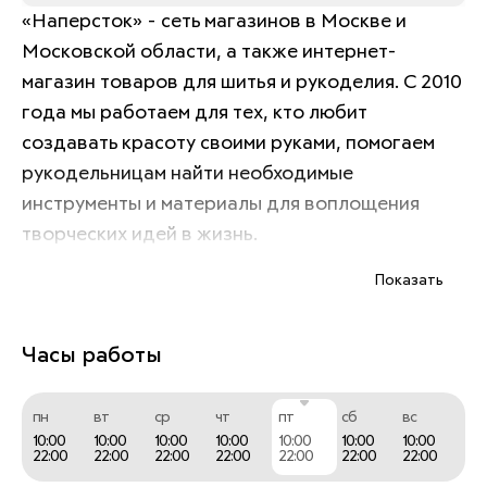
«Наперсток» - сеть магазинов в Москве и 
Московской области, а также интернет-
магазин товаров для шитья и рукоделия. С 2010 
года мы работаем для тех, кто любит 
создавать красоту своими руками, помогаем 
рукодельницам найти необходимые 
инструменты и материалы для воплощения 
творческих идей в жизнь. 
Показать
В каталоге магазина представлено более 20 
000 товарных наименований. Здесь вы найдете 
Часы работы
все для:
пн
вт
ср
чт
пт
сб
вс
вязания; 
10:00
10:00
10:00
10:00
10:00
10:00
10:00
22:00
22:00
22:00
22:00
22:00
22:00
22:00
шитья; 