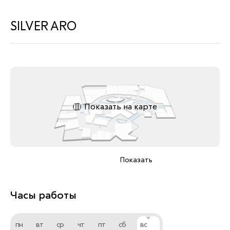
SILVER ARO
Показать на карте
Показать
Часы работы
пн
вт
ср
чт
пт
сб
вс